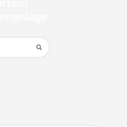
ertem
henanlage