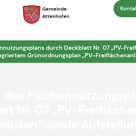
Konta
Gemeinde
Attenhofen
nnutzungsplans durch Deckblatt Nr. 07 „PV-Fre
tegriertem Grünordnungsplan „PV–Freiflächenan
 des Flächennutzungspl
tt Nr. 07 „PV-Freifläch
ausen“ sowie Aufstellu