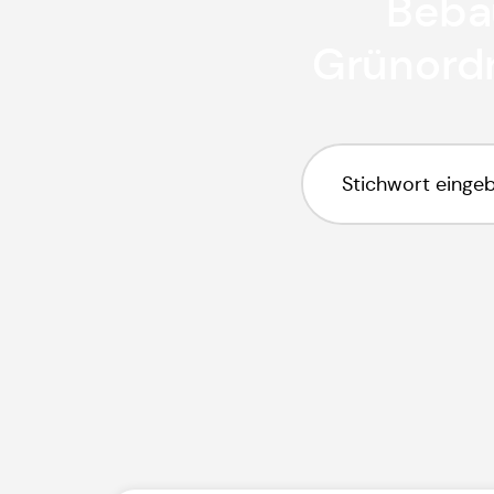
Beba
Grünordn