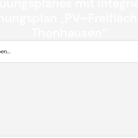
uungsplanes mit integri
ungsplan „PV–Freifläc
Thonhausen“