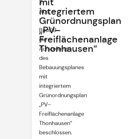
mit
2
integriertem
Abs.
Grünordnungsplan
1
„PV–
BauGB
Freiflächenanlage
die
Thonhausen“
Aufstellung
des
Bebauungsplanes
mit
integriertem
Grünordnungsplan
„PV–
Freiflächenanlage
Thonhausen“
beschlossen.