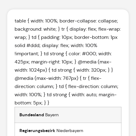
table { width: 100%; border-collapse: collapse;
background: white; } tr { display: flex; flex-wrap:
wrap; } td { padding: 10px; border-bottom: 1px
solid #ddd; display: flex; width: 100%
!important; } td strong { color: #000; width:
425px; margin-right: 10px; } @media (max-
width: 1024px) { td strong { width: 320px; } }
@media (max-width: 767px) { tr { flex-
direction: column; } td { flex-direction: column;
width: 100%; } td strong { width: auto; margin-
bottom: 5px; } }
Bundesland
Bayern
Regierungsbezirk
Niederbayern