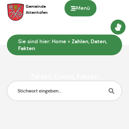
Inhalt
Gemeinde
Menü
springen
Attenhofen
Zahlen, Daten,
Sie sind hier:
Home
»
Fakten
Zahlen, Daten, Fakten