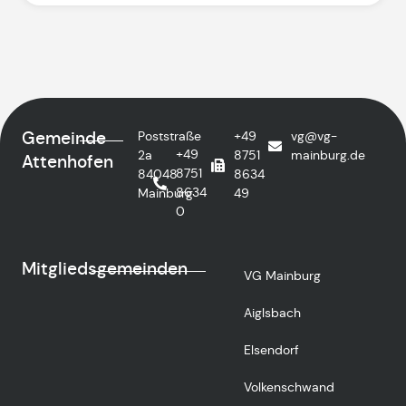
Gemeinde
Poststraße
+49
vg@vg-
+49
2a
8751
mainburg.de
Attenhofen
8751
84048
8634
8634
Mainburg
49
0
Mitgliedsgemeinden
VG Mainburg
Aiglsbach
Elsendorf
Volkenschwand