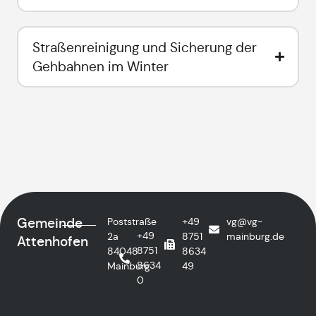
Straßenreinigung und Sicherung der
Gehbahnen im Winter
Gemeinde
Poststraße
+49
vg@vg-
+49
2a
8751
mainburg.de
Attenhofen
8751
84048
8634
8634
Mainburg
49
0