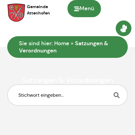
Inhalt
Gemeinde
Menü
springen
Attenhofen
Satzungen &
Sie sind hier:
Home
»
Verordnungen
Satzungen & Verordnungen